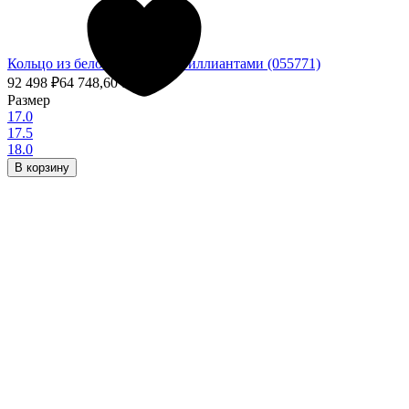
Кольцо из белого золота с бриллиантами (055771)
92 498
₽
64 748,60
₽
- 30%
Размер
17.0
17.5
18.0
В корзину