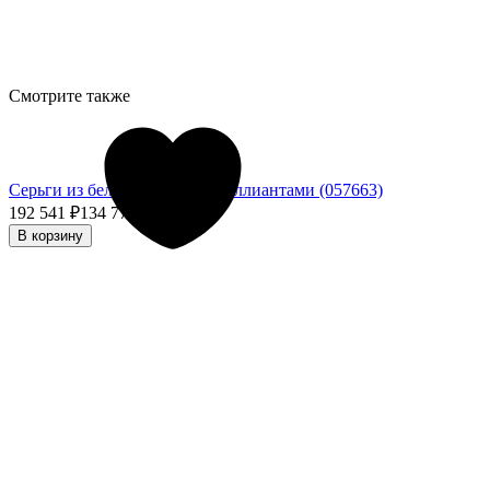
Смотрите также
Серьги из белого золота с бриллиантами (057663)
192 541
₽
134 778,70
₽
- 30%
В корзину