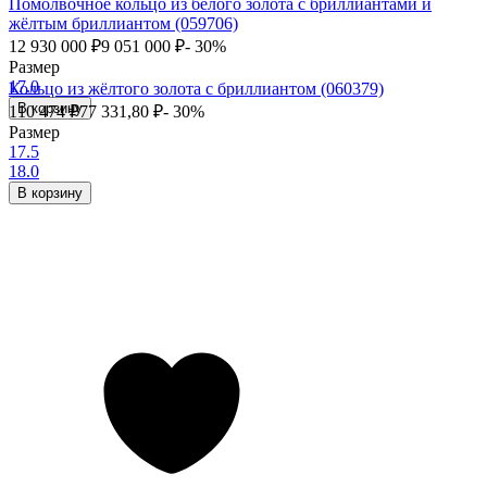
Помолвочное кольцо из белого золота с бриллиантами и
жёлтым бриллиантом (059706)
12 930 000
₽
9 051 000
₽
- 30%
Размер
17.0
Кольцо из жёлтого золота с бриллиантом (060379)
В корзину
110 474
₽
77 331,80
₽
- 30%
Размер
17.5
18.0
В корзину