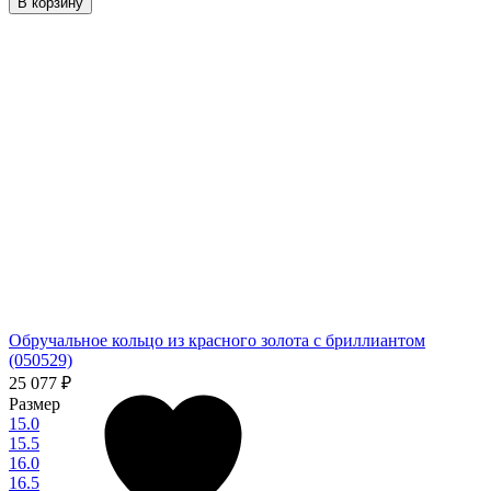
В корзину
Обручальное кольцо из красного золота с бриллиантом
(050529)
25 077
₽
Размер
15.0
15.5
16.0
16.5