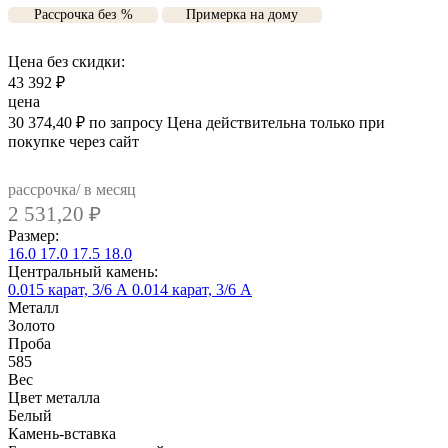
Рассрочка без %
Примерка на дому
Цена без скидки:
43 392
₽
цена
30 374,40
₽
по запросу
Цена действительна только при
покупке через сайт
рассрочка/ в месяц
2 531,20
₽
Размер:
16.0
17.0
17.5
18.0
Центральный камень:
0.015 карат, 3/6 А
0.014 карат, 3/6 А
Металл
Золото
Проба
585
Вес
Цвет металла
Белый
Камень-вставка