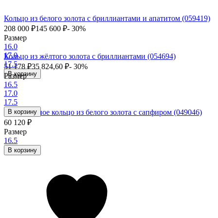
Кольцо из белого золота с бриллиантами и апатитом (059419)
208 000
₽
145 600
₽
- 30%
Размер
16.0
17.0
Кольцо из жёлтого золота с бриллиантами (054694)
17.5
51 178
₽
35 824,60
₽
- 30%
В корзину
Размер
16.5
17.0
17.5
Помолвочное кольцо из белого золота с сапфиром (049046)
В корзину
60 120
₽
Размер
16.5
В корзину