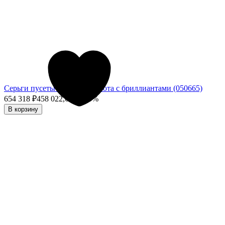
Серьги пусеты из белого золота с бриллиантами (050665)
654 318
₽
458 022,60
₽
- 30%
В корзину