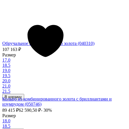
Обручальное кольцо из белого золота (040310)
107 163
₽
Размер
17.0
18.5
19.0
19.5
20.0
21.0
21.5
В корзину
Кольцо из комбинированного золота с бриллиантами и
изумрудом (050746)
89 415
₽
62 590,50
₽
- 30%
Размер
18.0
18.5