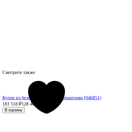
Смотрите также
Кулон из белого золота с бриллиантами (046851)
183 518
₽
128 462,60
₽
- 30%
В корзину