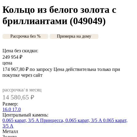
Кольцо из белого золота с
бриллиантами (049049)
Рассрочка без %
Примерка на дому
Цена без скидки:
249 954
₽
цена
174 967,80
₽
по запросу
Цена действительна только при
покупке через сайт
рассрочка/ в месяц
14 580,65
₽
Размер:
16.0
17.0
Центральный камень:
0.065 карат, 3/5 A
Принцесса, 0.065 карат, 3/5 A
0.065 карат,
3/5 А
Металл
Золото