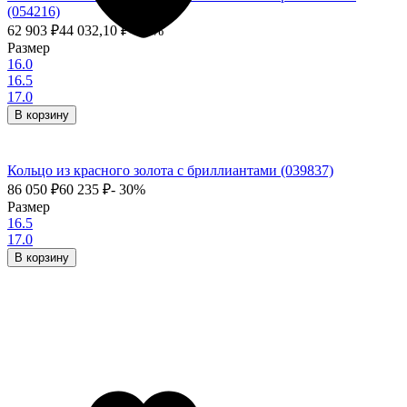
(054216)
62 903
₽
44 032,10
₽
- 30%
Размер
16.0
16.5
17.0
В корзину
Кольцо из красного золота с бриллиантами (039837)
86 050
₽
60 235
₽
- 30%
Размер
16.5
17.0
В корзину