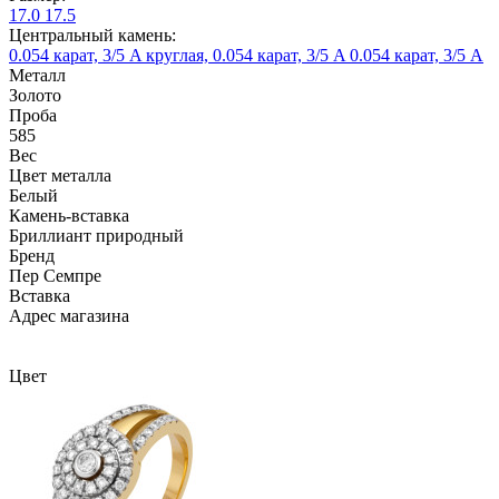
17.0
17.5
Центральный камень:
0.054 карат, 3/5 A
круглая, 0.054 карат, 3/5 A
0.054 карат, 3/5 А
Металл
Золото
Проба
585
Вес
Цвет металла
Белый
Камень-вставка
Бриллиант природный
Бренд
Пер Семпре
Вcтавка
Адрес магазина
Внутренний артикул
R0709101-01
Цвет