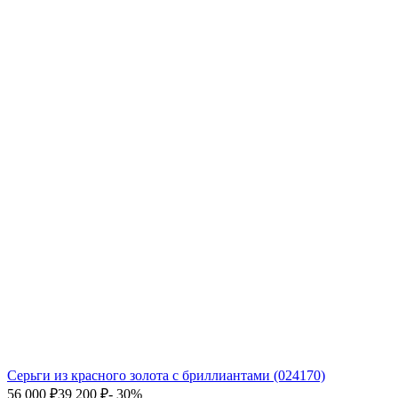
Серьги из красного золота с бриллиантами (024170)
56 000
₽
39 200
₽
- 30%