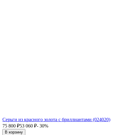
Серьги из красного золота с бриллиантами (024020)
75 800
₽
53 060
₽
- 30%
В корзину