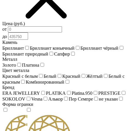
Цена (руб.)
от
до
Камень
Бриллиант
Бриллиант коньячный
Бриллиант чёрный
Бриллиант природный
Сапфир
Металл
Золото
Платина
Цвет металла
Красный c белым
Белый
Красный
Жёлтый
Белый c
красным
Комбинированный
Бренд
ERA JEWELLERY
PLATIKA
Platina.950
PRESTIGE
SOKOLOV
Vesna
Алькор
Пер Семпре
не указан
Форма огранки