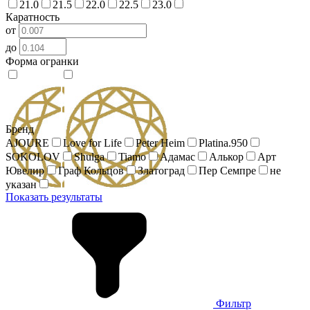
21.0
21.5
22.0
22.5
23.0
Каратность
от
до
Форма огранки
Бренд
AJOURE
Love for Life
Peter Heim
Platina.950
SOKOLOV
Shulga
Tiamo
Адамас
Алькор
Арт
Ювелир
Граф Кольцов
Златоград
Пер Семпре
не
указан
Показать результаты
Фильтр