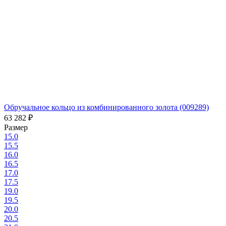
Обручальное кольцо из комбинированного золота (009289)
63 282
₽
Размер
15.0
15.5
16.0
16.5
17.0
17.5
19.0
19.5
20.0
20.5