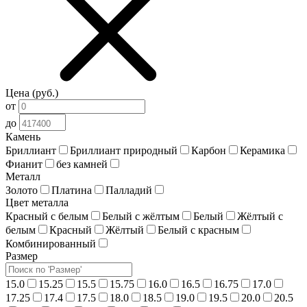
Цена (руб.)
от
до
Камень
Бриллиант
Бриллиант природный
Карбон
Керамика
Фианит
без камней
Металл
Золото
Платина
Палладий
Цвет металла
Красный c белым
Белый c жёлтым
Белый
Жёлтый с
белым
Красный
Жёлтый
Белый c красным
Комбинированный
Размер
15.0
15.25
15.5
15.75
16.0
16.5
16.75
17.0
17.25
17.4
17.5
18.0
18.5
19.0
19.5
20.0
20.5