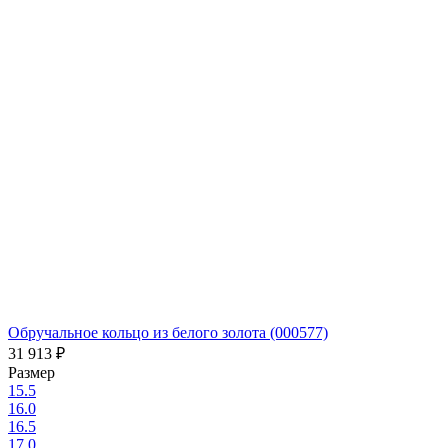
Обручальное кольцо из белого золота (000577)
31 913
₽
Размер
15.5
16.0
16.5
17.0