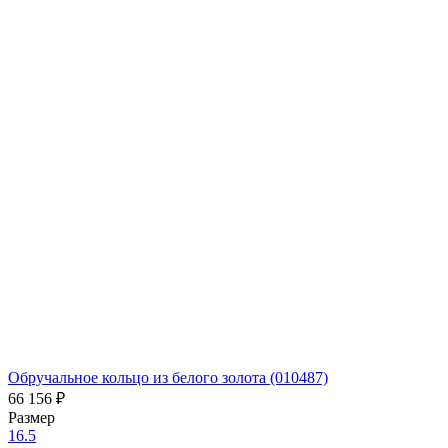
Обручальное кольцо из белого золота (010487)
66 156
₽
Размер
16.5