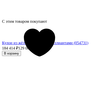
С этим товаром покупают
Кулон из жёлтого золота с бриллиантами (054731)
184 414
₽
129 089,80
₽
- 30%
В корзину