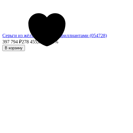
Серьги из жёлтого золота с бриллиантами (054728)
397 794
₽
278 455,80
₽
- 30%
В корзину