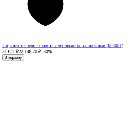
Пирсинг из белого золота с чёрными бриллиантами (064081)
31 641
₽
22 148,70
₽
- 30%
В корзину