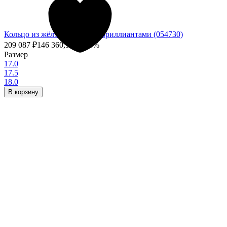
Кольцо из жёлтого золота с бриллиантами (054730)
209 087
₽
146 360,90
₽
- 30%
Размер
17.0
17.5
18.0
В корзину