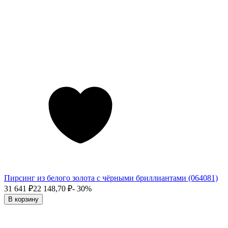
Пирсинг из белого золота с чёрными бриллиантами (064081)
31 641
₽
22 148,70
₽
- 30%
В корзину