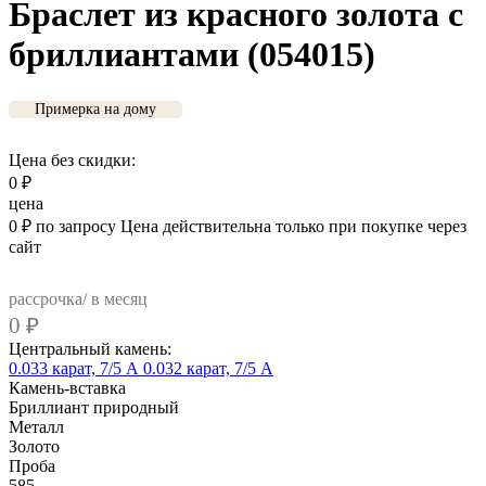
Браслет из красного золота с
бриллиантами (054015)
Примерка на дому
Цена без скидки:
0
₽
цена
0
₽
по запросу
Цена действительна только при покупке через
сайт
рассрочка/ в месяц
0
₽
Центральный камень:
0.033 карат, 7/5 А
0.032 карат, 7/5 А
Камень-вставка
Бриллиант природный
Металл
Золото
Проба
585