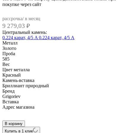
покупке через сайт
рассрочка/ в месяц
9 279,03
₽
Центральный камень:
0.224 карат, 4/5 A
0.224 карат, 4/5 А
Металл
Золото
Проба
585
Вес
Цвет металла
Красный
Камень-вставка
Бриллиант природный
Бренд
Grigoriev
Вcтавка
Адрес магазина
Внутренний артикул
12-11-6781-11-00-24
В корзину
Купить в 1 клик