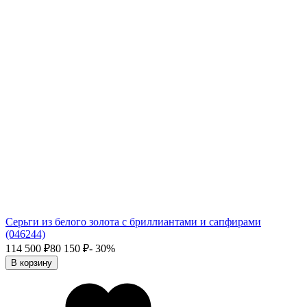
Серьги из белого золота с бриллиантами и сапфирами
(046244)
114 500
₽
80 150
₽
- 30%
В корзину