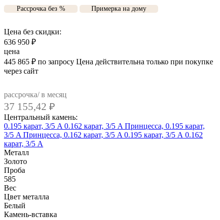
Рассрочка без %
Примерка на дому
Цена без скидки:
636 950
₽
цена
445 865
₽
по запросу
Цена действительна только при покупке
через сайт
рассрочка/ в месяц
37 155,42
₽
Центральный камень:
0.195 карат, 3/5 A
0.162 карат, 3/5 A
Принцесса, 0.195 карат,
3/5 A
Принцесса, 0.162 карат, 3/5 A
0.195 карат, 3/5 А
0.162
карат, 3/5 А
Металл
Золото
Проба
585
Вес
Цвет металла
Белый
Камень-вставка