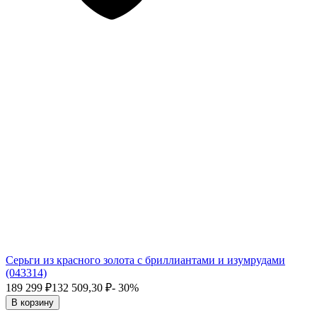
Серьги из красного золота с бриллиантами и изумрудами
(043314)
189 299
₽
132 509,30
₽
- 30%
В корзину