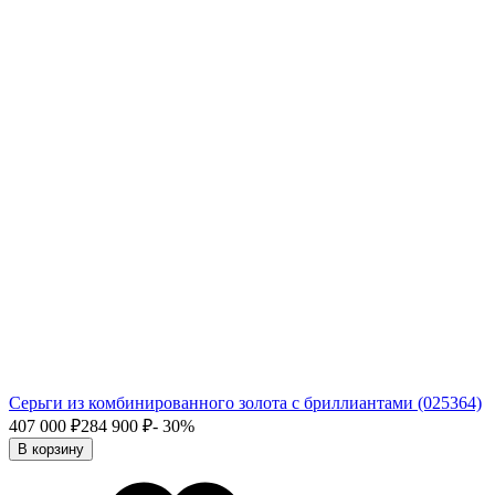
Серьги из комбинированного золота с бриллиантами (025364)
407 000
₽
284 900
₽
- 30%
В корзину