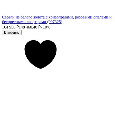
Cерьги из белого золота с хризопразами, розовыми опалами и
бесцветными сапфирами (007325)
164 956
₽
148 460,40
₽
- 10%
В корзину