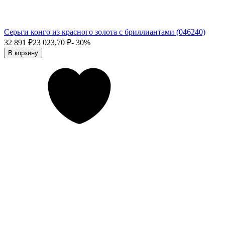
Серьги конго из красного золота с бриллиантами (046240)
32 891
₽
23 023,70
₽
- 30%
В корзину