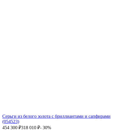
Серьги из белого золота с бриллиантами и сапфирами
(054523)
454 300
₽
318 010
₽
- 30%