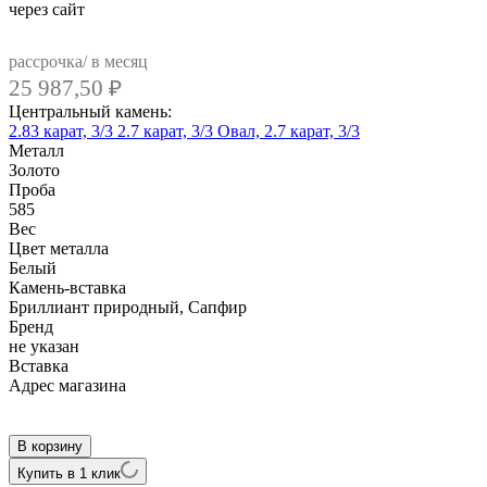
через сайт
рассрочка/ в месяц
25 987,50
₽
Центральный камень:
2.83 карат, 3/3
2.7 карат, 3/3
Овал, 2.7 карат, 3/3
Металл
Золото
Проба
585
Вес
Цвет металла
Белый
Камень-вставка
Бриллиант природный, Сапфир
Бренд
не указан
Вcтавка
Адрес магазина
Внутренний артикул
ALZG031EwSF
В корзину
Купить в 1 клик