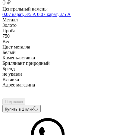
0
₽
Центральный камень:
0.07 карат, 3/5 A
0.07 карат, 3/5 А
Металл
Золото
Проба
750
Вес
Цвет металла
Белый
Камень-вставка
Бриллиант природный
Бренд
не указан
Вcтавка
Адрес магазина
Внутренний артикул
A0029637
Под заказ
Купить в 1 клик