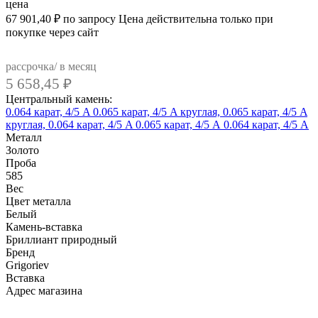
цена
67 901,40
₽
по запросу
Цена действительна только при
покупке через сайт
рассрочка/ в месяц
5 658,45
₽
Центральный камень:
0.064 карат, 4/5 A
0.065 карат, 4/5 A
круглая, 0.065 карат, 4/5 A
круглая, 0.064 карат, 4/5 A
0.065 карат, 4/5 А
0.064 карат, 4/5 А
Металл
Золото
Проба
585
Вес
Цвет металла
Белый
Камень-вставка
Бриллиант природный
Бренд
Grigoriev
Вcтавка
Адрес магазина
Внутренний артикул
02-12-5309