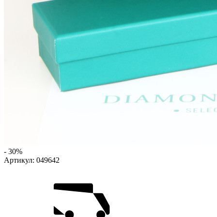
- 30%
Артикул:
049642