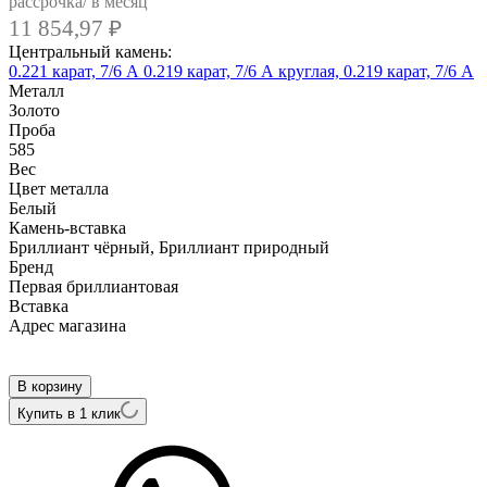
рассрочка/ в месяц
11 854,97
₽
Центральный камень:
0.221 карат, 7/6 А
0.219 карат, 7/6 А
круглая, 0.219 карат, 7/6 А
Металл
Золото
Проба
585
Вес
Цвет металла
Белый
Камень-вставка
Бриллиант чёрный, Бриллиант природный
Бренд
Первая бриллиантовая
Вcтавка
Адрес магазина
Внутренний артикул
2-698-210
В корзину
Купить в 1 клик