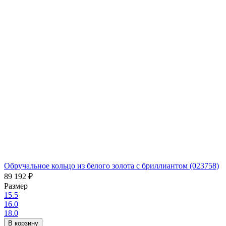
Обручальное кольцо из белого золота с бриллиантом (023758)
89 192
₽
Размер
15.5
16.0
18.0
В корзину