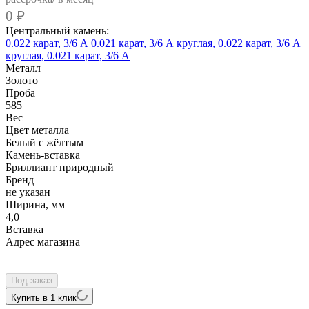
0
₽
Центральный камень:
0.022 карат, 3/6 А
0.021 карат, 3/6 А
круглая, 0.022 карат, 3/6 А
круглая, 0.021 карат, 3/6 А
Металл
Золото
Проба
585
Вес
Цвет металла
Белый c жёлтым
Камень-вставка
Бриллиант природный
Бренд
не указан
Ширина, мм
4,0
Вcтавка
Адрес магазина
Внутренний артикул
1114017-01
Под заказ
Купить в 1 клик