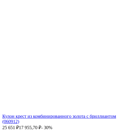
Кулон крест из комбинированного золота с бриллиантом
(060912)
25 651
₽
17 955,70
₽
- 30%