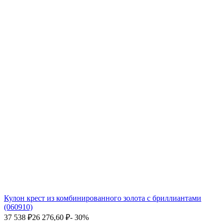
Кулон крест из комбинированного золота с бриллиантами
(060910)
37 538
₽
26 276,60
₽
- 30%