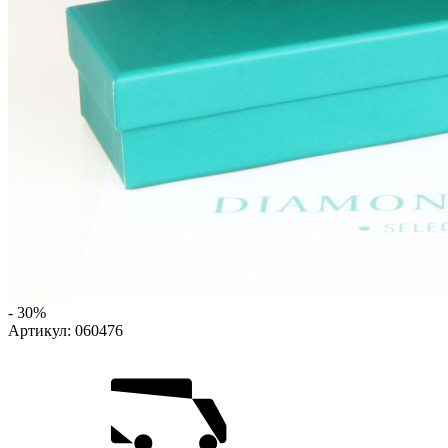
- 30%
Артикул:
060476