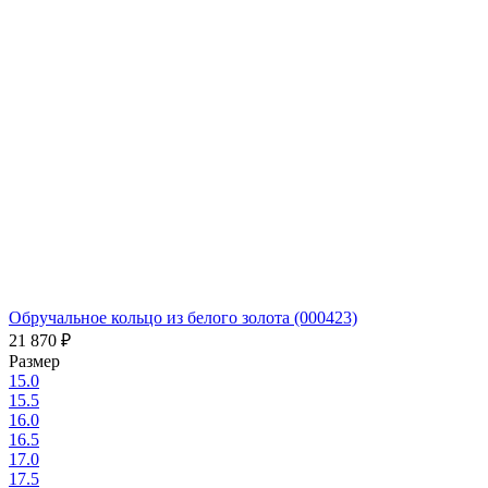
Обручальное кольцо из белого золота (000423)
21 870
₽
Размер
15.0
15.5
16.0
16.5
17.0
17.5