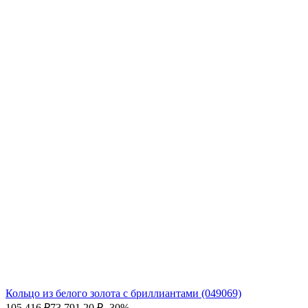
Кольцо из белого золота с бриллиантами (049069)
105 416
₽
73 791,20
₽
- 30%