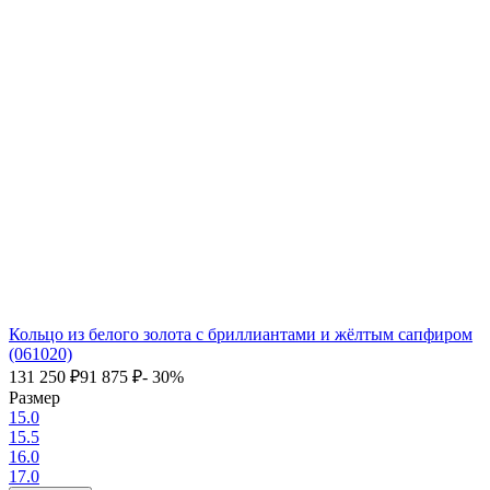
Кольцо из белого золота с бриллиантами и жёлтым сапфиром
(061020)
131 250
₽
91 875
₽
- 30%
Размер
15.0
15.5
16.0
17.0