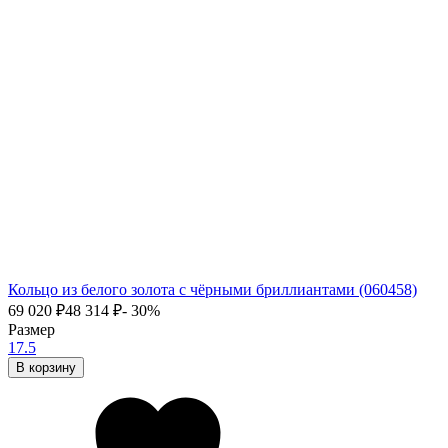
Кольцо из белого золота с чёрными бриллиантами (060458)
69 020
₽
48 314
₽
- 30%
Размер
17.5
В корзину