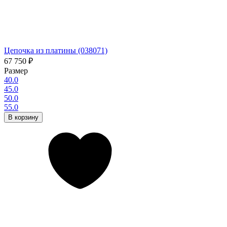
Цепочка из платины (038071)
67 750
₽
Размер
40.0
45.0
50.0
55.0
В корзину