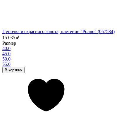
Цепочка из красного золота, плетение "Ролло" (057584)
15 035
₽
Размер
40.0
45.0
50.0
55.0
В корзину