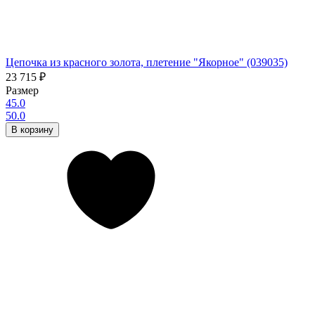
Цепочка из красного золота, плетение "Якорное" (039035)
23 715
₽
Размер
45.0
50.0
В корзину