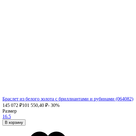
Браслет из белого золота с бриллиантами и рубинами (064082)
145 072
₽
101 550,40
₽
- 30%
Размер
16.5
В корзину