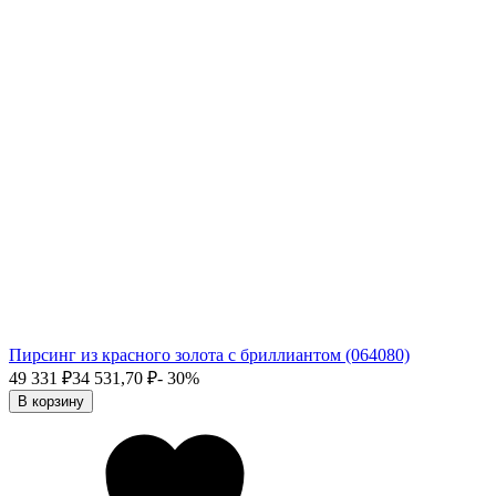
Пирсинг из красного золота с бриллиантом (064080)
49 331
₽
34 531,70
₽
- 30%
В корзину