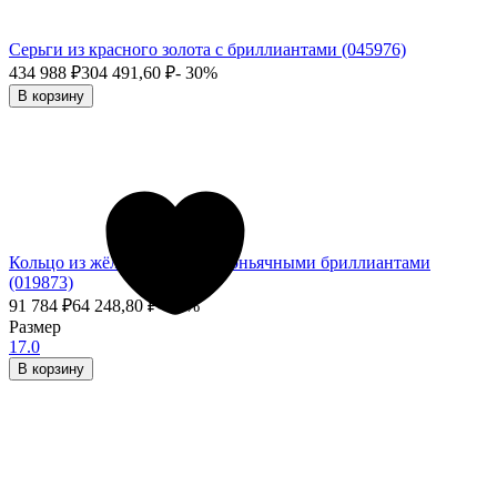
Серьги из красного золота с бриллиантами (045976)
434 988
₽
304 491,60
₽
- 30%
В корзину
Кольцо из жёлтого золота с коньячными бриллиантами
(019873)
91 784
₽
64 248,80
₽
- 30%
Размер
17.0
В корзину