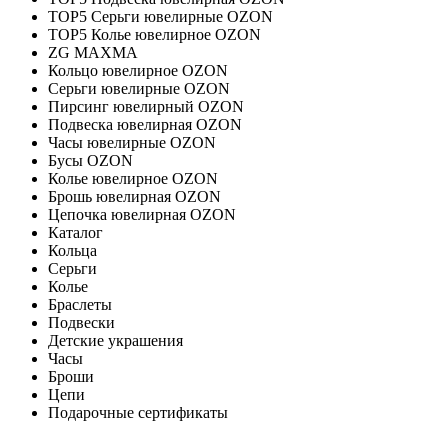
TOP5 Серьги ювелирные OZON
TOP5 Колье ювелирное OZON
ZG MAXMA
Кольцо ювелирное OZON
Серьги ювелирные OZON
Пирсинг ювелирный OZON
Подвеска ювелирная OZON
Часы ювелирные OZON
Бусы OZON
Колье ювелирное OZON
Брошь ювелирная OZON
Цепочка ювелирная OZON
Каталог
Кольца
Серьги
Колье
Браслеты
Подвески
Детские украшения
Часы
Броши
Цепи
Подарочные сертификаты